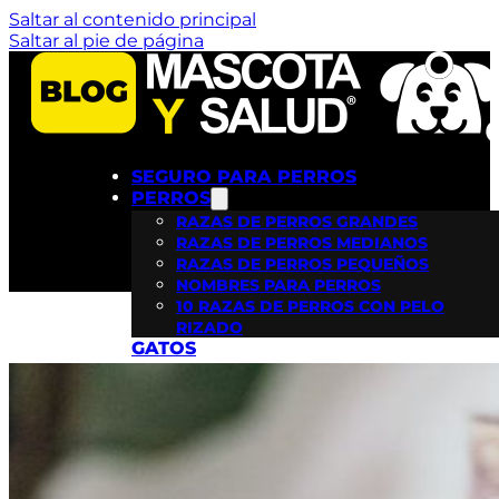
Saltar al contenido principal
Saltar al pie de página
SEGURO PARA PERROS
PERROS
RAZAS DE PERROS GRANDES
RAZAS DE PERROS MEDIANOS
RAZAS DE PERROS PEQUEÑOS
NOMBRES PARA PERROS
10 RAZAS DE PERROS CON PELO
RIZADO
GATOS
SEGURO PARA PERROS
PERROS
RAZAS DE PERROS GRANDES