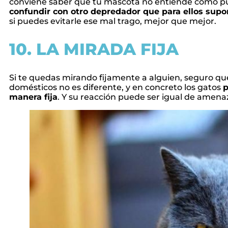
conviene saber que tu mascota no entiende cómo pue
confundir con otro depredador que para ellos su
si puedes evitarle ese mal trago, mejor que mejor.
10. LA MIRADA FIJA
Si te quedas mirando fijamente a alguien, seguro que
domésticos no es diferente, y en concreto los gatos
p
manera fija
. Y su reacción puede ser igual de amenaza