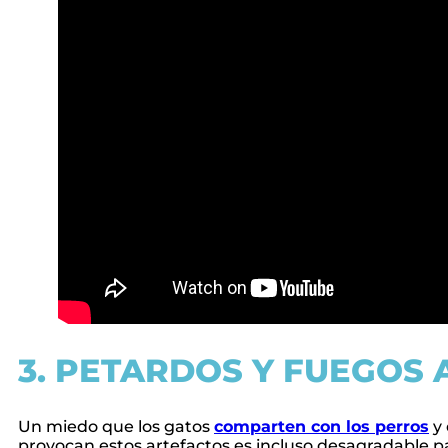
3. PETARDOS Y FUEGOS 
Un miedo que los gatos
comparten con los perros
y 
provocan estos artefactos es incluso desagradable pa